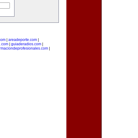
com
|
areadeporte.com
|
l.com
|
guiaderadios.com
|
rmaciondeprofesionales.com
|