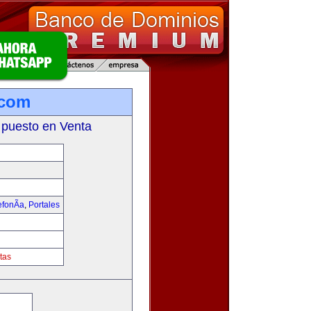
.com
 puesto en Venta
fonÃ­a
,
Portales
tas