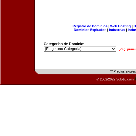
Registro de Dominios
|
Web Hosting
|
D
Dominios Expirados
|
Industrias
|
Indu
Categorías de Dominio:
[Pág. princi
** Precios expre
© 2002/2022 Solo10.com