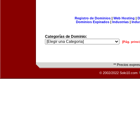
Registro de Dominios
|
Web Hosting
|
D
Dominios Expirados
|
Industrias
|
Indu
Categorías de Dominio:
[Pág. princi
** Precios expre
© 2002/2022 Solo10.com