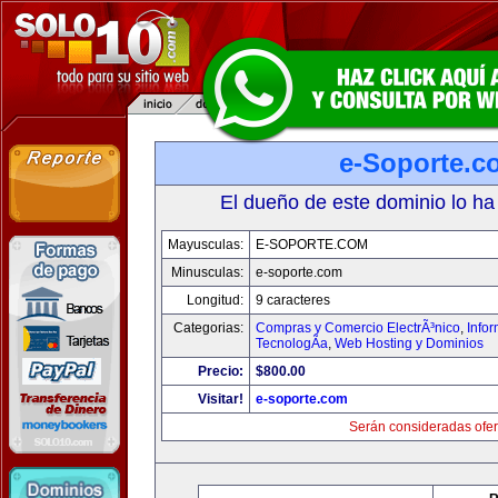
e-Soporte.c
El dueño de este dominio lo ha
Mayusculas:
E-SOPORTE.COM
Minusculas:
e-soporte.com
Longitud:
9 caracteres
Categorias:
Compras y Comercio ElectrÃ³nico
,
Info
TecnologÃ­a
,
Web Hosting y Dominios
Precio:
$800.00
Visitar!
e-soporte.com
Serán consideradas ofer