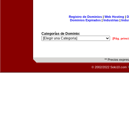
Registro de Dominios
|
Web Hosting
|
D
Dominios Expirados
|
Industrias
|
Indu
Categorías de Dominio:
[Pág. princi
** Precios expre
© 2002/2022 Solo10.com