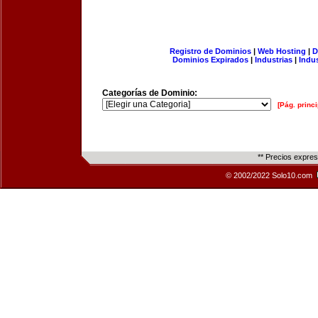
Registro de Dominios
|
Web Hosting
|
D
Dominios Expirados
|
Industrias
|
Indu
Categorías de Dominio:
[Pág. princi
** Precios expre
© 2002/2022 Solo10.com