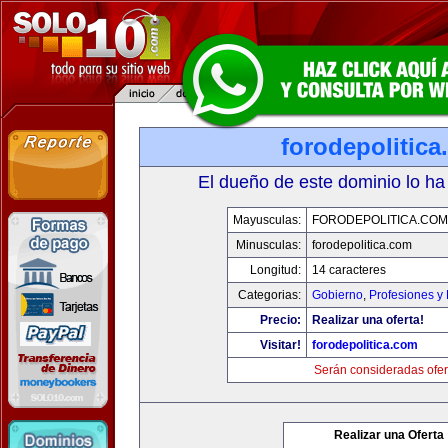
forodepolitic
El dueño de este dominio lo ha
Mayusculas:
FORODEPOLITICA.COM
Minusculas:
forodepolitica.com
Longitud:
14 caracteres
Categorias:
Gobierno
,
Profesiones y
Precio:
Realizar una oferta!
Visitar!
forodepolitica.com
Serán consideradas ofer
Realizar una Oferta