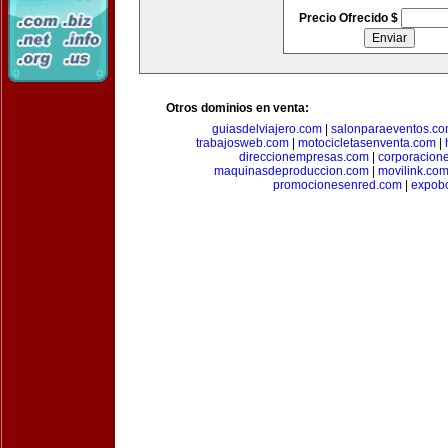
Precio Ofrecido $
Otros dominios en venta:
guiasdelviajero.com
|
salonparaeventos.c
trabajosweb.com
|
motocicletasenventa.com
|
direccionempresas.com
|
corporacion
maquinasdeproduccion.com
|
movilink.co
promocionesenred.com
|
expobo