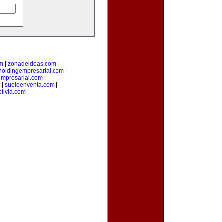
om
|
zonadeideas.com
|
holdingempresarial.com
|
empresarial.com
|
m
|
sueloenventa.com
|
livia.com
|