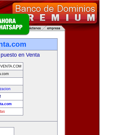
nta.com
 puesto en Venta
NVENTA.COM
a.com
zacion
!
ta.com
tas