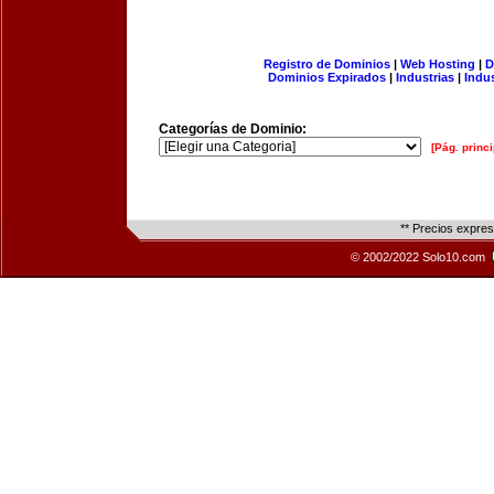
Registro de Dominios
|
Web Hosting
|
D
Dominios Expirados
|
Industrias
|
Indu
Categorías de Dominio:
[Pág. princi
** Precios expre
© 2002/2022 Solo10.com