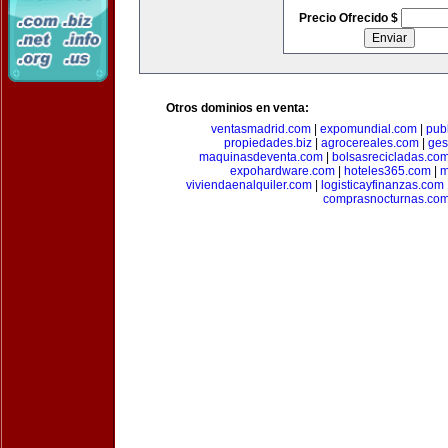
Precio Ofrecido $
Otros dominios en venta:
ventasmadrid.com
|
expomundial.com
|
pub
propiedades.biz
|
agrocereales.com
|
ges
maquinasdeventa.com
|
bolsasrecicladas.co
expohardware.com
|
hoteles365.com
|
m
viviendaenalquiler.com
|
logisticayfinanzas.com
comprasnocturnas.co