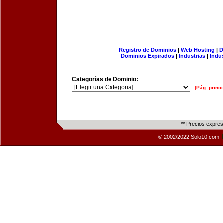
Registro de Dominios
|
Web Hosting
|
D
Dominios Expirados
|
Industrias
|
Indu
Categorías de Dominio:
[Pág. princi
** Precios expre
© 2002/2022 Solo10.com