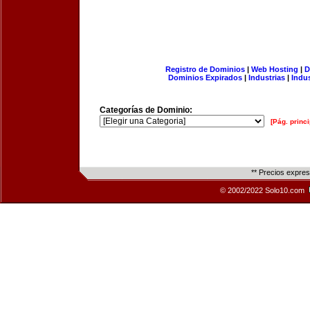
Registro de Dominios
|
Web Hosting
|
D
Dominios Expirados
|
Industrias
|
Indu
Categorías de Dominio:
[Pág. princi
** Precios expre
© 2002/2022 Solo10.com