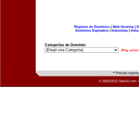
Registro de Dominios
|
Web Hosting
|
D
Dominios Expirados
|
Industrias
|
Indu
Categorías de Dominio:
[Pág. princi
** Precios expre
© 2002/2022 Solo10.com