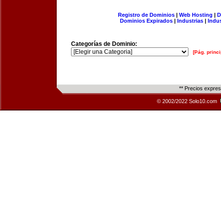
Registro de Dominios
|
Web Hosting
|
D
Dominios Expirados
|
Industrias
|
Indu
Categorías de Dominio:
[Pág. princi
** Precios expre
© 2002/2022 Solo10.com