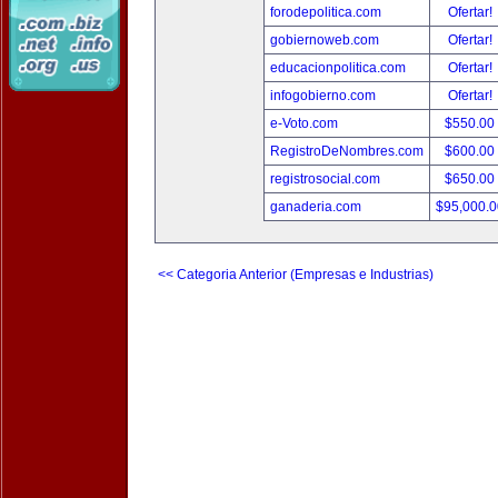
forodepolitica.com
Ofertar!
gobiernoweb.com
Ofertar!
educacionpolitica.com
Ofertar!
infogobierno.com
Ofertar!
e-Voto.com
$550.00
RegistroDeNombres.com
$600.00
registrosocial.com
$650.00
ganaderia.com
$95,000.
<< Categoria Anterior (Empresas e Industrias)